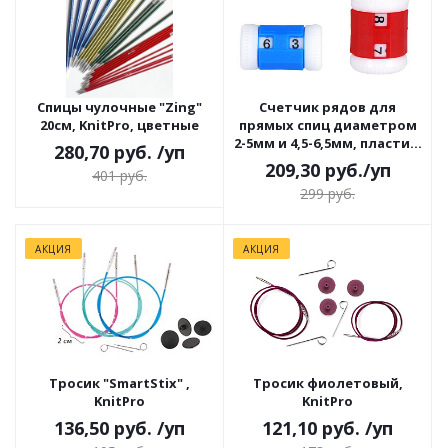
Спицы чулочные "Zing"
Счетчик рядов для
20см, KnitPro, цветные
прямых спиц диаметром
2-5мм и 4,5-6,5мм, пластик,
280,70 руб.
/уп
красный/синий, KnitPro,
209,30
руб.
/уп
401 руб.
10816
299
руб.
АКЦИЯ
АКЦИЯ
Тросик "SmartStix" ,
Тросик фиолетовый,
KnitPro
KnitPro
136,50 руб.
/уп
121,10 руб.
/уп