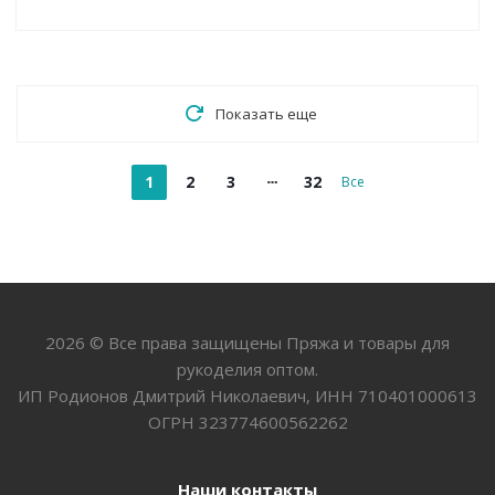
Показать еще
1
2
3
32
Все
2026 © Все права защищены Пряжа и товары для
рукоделия оптом.
ИП Родионов Дмитрий Николаевич, ИНН 710401000613
ОГРН 323774600562262
Наши контакты