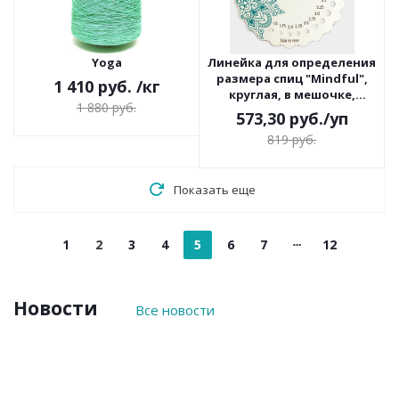
Yoga
Линейка для определения
размера спиц "Mindful",
1 410 руб.
/кг
круглая, в мешочке,
1 880 руб.
KnitPro, 36631
573,30
руб.
/уп
819
руб.
Показать еще
1
2
3
4
5
6
7
12
Новости
Все новости
6
15
14
6
2
августа
июля
июля
июля
июля