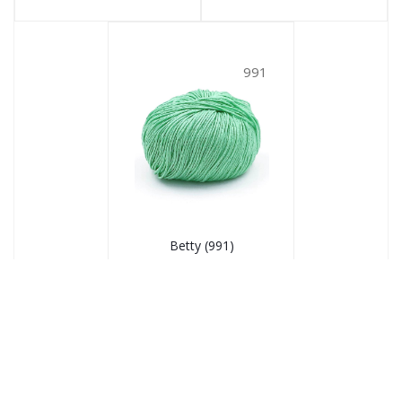
991
Betty (991)
991
№ цв.:
934
руб.
/уп
В корзину