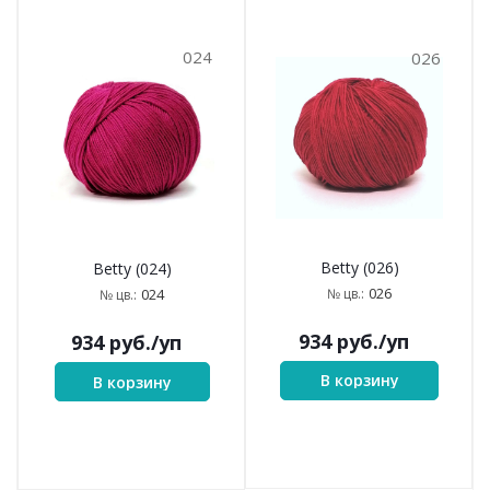
024
026
Betty (026)
Betty (024)
026
№ цв.:
024
№ цв.:
934
руб.
/уп
934
руб.
/уп
В корзину
В корзину