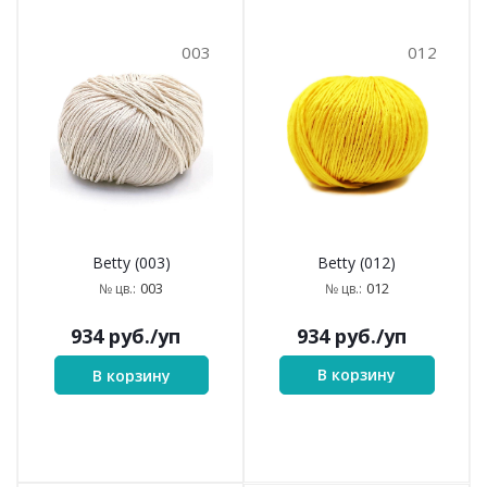
003
012
Betty (012)
Betty (003)
012
003
№ цв.:
№ цв.:
934
руб.
/уп
934
руб.
/уп
В корзину
В корзину