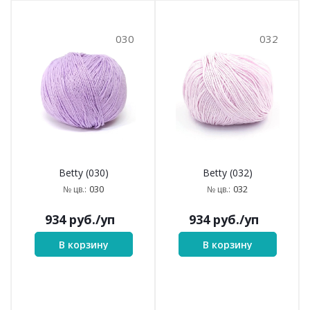
030
032
Betty (030)
Betty (032)
030
032
№ цв.:
№ цв.:
934
руб.
/уп
934
руб.
/уп
В корзину
В корзину