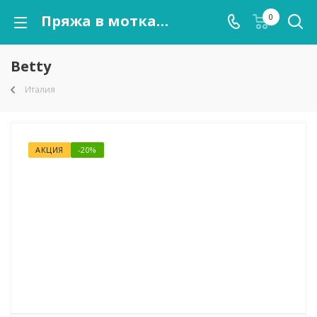
Пряжа в мотках Betty оптом от kutnor.ru
0
Betty
Италия
АКЦИЯ
-20%