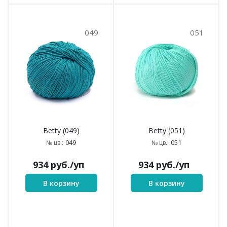
049
051
Betty (049)
Betty (051)
049
051
№ цв.:
№ цв.:
934
руб.
/уп
934
руб.
/уп
В корзину
В корзину