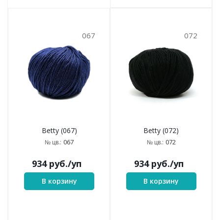
067
072
Betty (067)
Betty (072)
067
072
№ цв.:
№ цв.:
934
руб.
/уп
934
руб.
/уп
В корзину
В корзину