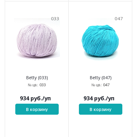
033
047
Betty (033)
Betty (047)
033
047
№ цв.:
№ цв.:
934
руб.
/уп
934
руб.
/уп
В корзину
В корзину