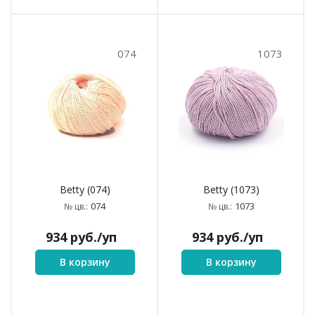
074
1073
Betty (074)
Betty (1073)
074
1073
№ цв.:
№ цв.:
934
руб.
/уп
934
руб.
/уп
В корзину
В корзину