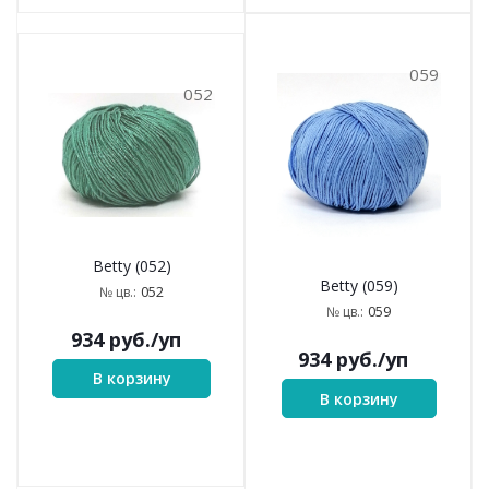
059
052
Betty (052)
Betty (059)
052
№ цв.:
059
№ цв.:
934
руб.
/уп
934
руб.
/уп
В корзину
В корзину