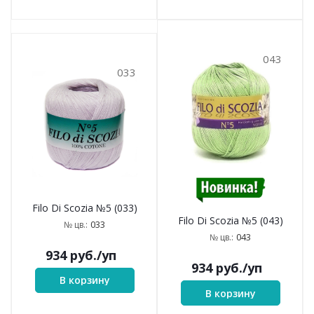
043
033
Filo Di Scozia №5 (033)
Filo Di Scozia №5 (043)
033
№ цв.:
043
№ цв.:
934
руб.
/уп
934
руб.
/уп
В корзину
В корзину