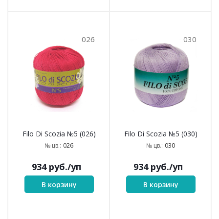
026
030
Filo Di Scozia №5 (026)
Filo Di Scozia №5 (030)
026
030
№ цв.:
№ цв.:
934
руб.
/уп
934
руб.
/уп
В корзину
В корзину