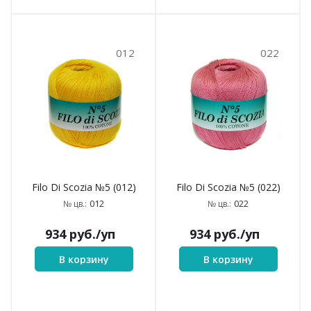
012
022
Filo Di Scozia №5 (012)
Filo Di Scozia №5 (022)
012
022
№ цв.:
№ цв.:
934
руб.
/уп
934
руб.
/уп
В корзину
В корзину