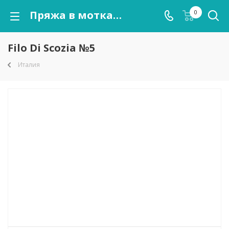
Пряжа в мотках Filo Di Scozia №5 оптом от kutnor.ru
0
Filo Di Scozia №5
Италия