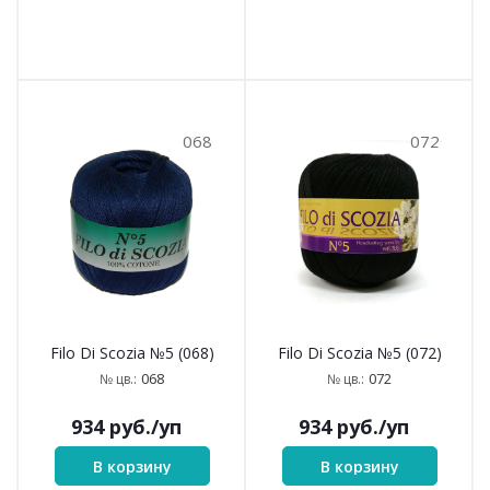
068
072
Filo Di Scozia №5 (068)
Filo Di Scozia №5 (072)
068
072
№ цв.:
№ цв.:
934
руб.
/уп
934
руб.
/уп
В корзину
В корзину