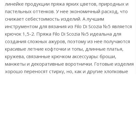
линейке продукции пряжа ярких цветов, природных и
пастельных оттенков. У нее экономичный расход, что
снижает себестоимость изделий. А лучшим
инструментом для вязания из Filo Di Scozia №5 является
крючок 1,5-2. Пряжа Filo Di Scozia №5 идеальна для
создания сложных ажуров, поэтому из нее получаются
красивые летние кофточки и топы, длинные платья,
кружева, связанные крючком аксессуары: броши,
манжеты и декоративные воротнички. Готовые изделия
хорошо переносят стирку, но, как и другие хлопковые
вещи, могут дать небольшую усадку. Это нужно
учитывать, выбирая температурный режим.
Ранее вы смотрели