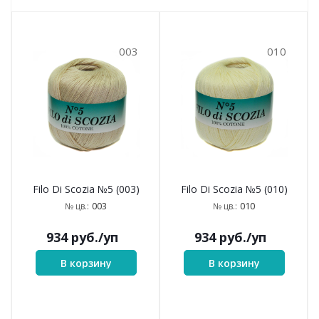
003
010
Filo Di Scozia №5 (003)
Filo Di Scozia №5 (010)
003
010
№ цв.:
№ цв.:
934
руб.
/уп
934
руб.
/уп
В корзину
В корзину