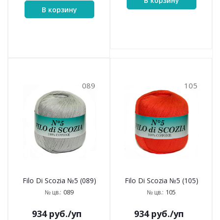
В корзину
В корзину
089
105
Filo Di Scozia №5 (089)
Filo Di Scozia №5 (105)
089
105
№ цв.:
№ цв.:
934
руб.
/уп
934
руб.
/уп