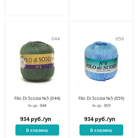
044
059
Filo Di Scozia №5 (044)
Filo Di Scozia №5 (059)
044
059
№ цв.:
№ цв.:
934
руб.
/уп
934
руб.
/уп
В корзину
В корзину