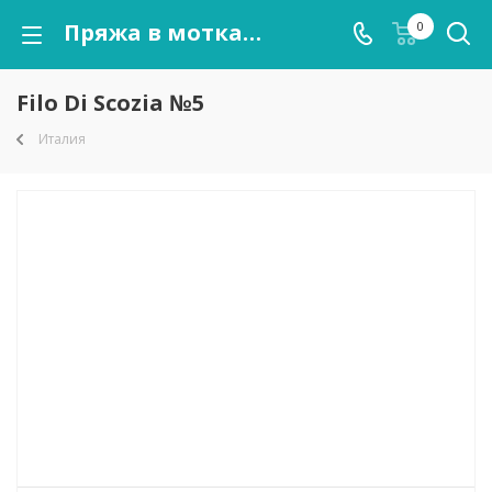
Пряжа в мотках Filo Di Scozia №5 оптом от kutnor.ru
0
Filo Di Scozia №5
Италия