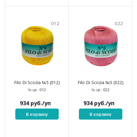
012
022
Filo Di Scozia №5 (012)
Filo Di Scozia №5 (022)
012
022
№ цв.:
№ цв.:
934
руб.
/уп
934
руб.
/уп
В корзину
В корзину