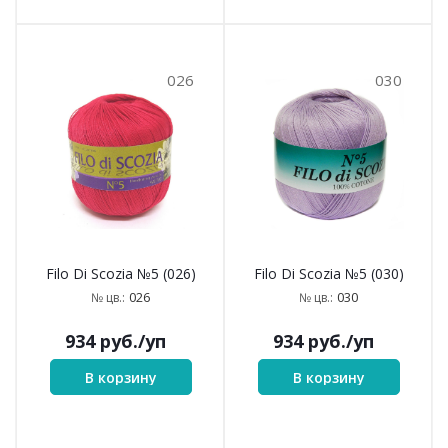
026
030
Filo Di Scozia №5 (026)
Filo Di Scozia №5 (030)
026
030
№ цв.:
№ цв.:
934
руб.
/уп
934
руб.
/уп
В корзину
В корзину