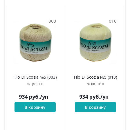
003
010
Filo Di Scozia №5 (003)
Filo Di Scozia №5 (010)
003
010
№ цв.:
№ цв.:
934
руб.
/уп
934
руб.
/уп
В корзину
В корзину