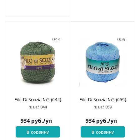
044
059
Filo Di Scozia №5 (044)
Filo Di Scozia №5 (059)
044
059
№ цв.:
№ цв.:
934
руб.
/уп
934
руб.
/уп
В корзину
В корзину