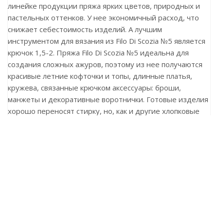
линейке продукции пряжа ярких цветов, природных и
пастельных оттенков. У нее экономичный расход, что
снижает себестоимость изделий. А лучшим
инструментом для вязания из Filo Di Scozia №5 является
крючок 1,5-2. Пряжа Filo Di Scozia №5 идеальна для
создания сложных ажуров, поэтому из нее получаются
красивые летние кофточки и топы, длинные платья,
кружева, связанные крючком аксессуары: броши,
манжеты и декоративные воротнички. Готовые изделия
хорошо переносят стирку, но, как и другие хлопковые
вещи, могут дать небольшую усадку. Это нужно
учитывать, выбирая температурный режим.
Ранее вы смотрели