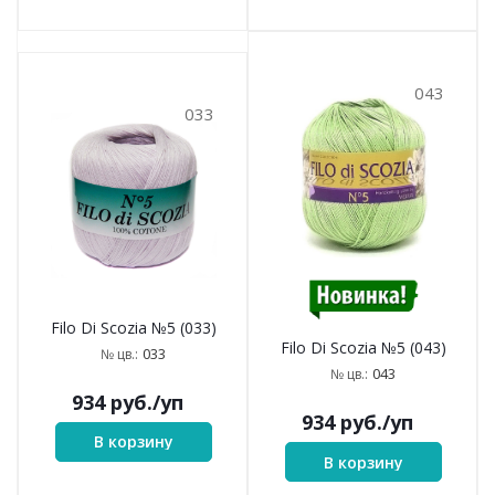
043
033
Filo Di Scozia №5 (033)
Filo Di Scozia №5 (043)
033
№ цв.:
043
№ цв.:
934
руб.
/уп
934
руб.
/уп
В корзину
В корзину