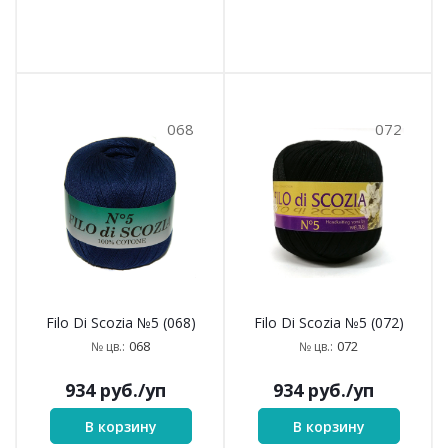
068
072
Filo Di Scozia №5 (068)
Filo Di Scozia №5 (072)
068
072
№ цв.:
№ цв.:
934
руб.
/уп
934
руб.
/уп
В корзину
В корзину