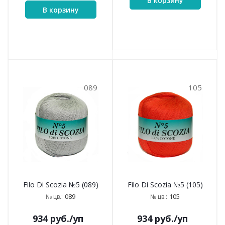
В корзину
В корзину
089
105
Filo Di Scozia №5 (089)
Filo Di Scozia №5 (105)
089
105
№ цв.:
№ цв.:
934
руб.
/уп
934
руб.
/уп