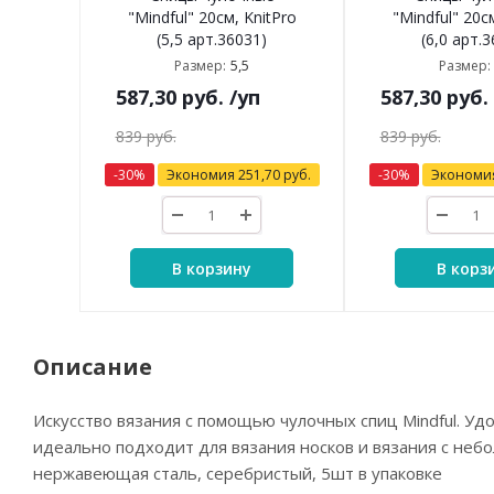
"Mindful" 20см, KnitPro
"Mindful" 20с
(5,5 арт.36031)
(6,0 арт.
5,5
Размер:
Размер:
587,30
руб.
/уп
587,30
руб.
839
руб.
839
руб.
-
30
%
Экономия
251,70
руб.
-
30
%
Экономи
В корзину
В корз
Описание
Искусство вязания с помощью чулочных спиц Mindful. Уд
идеально подходит для вязания носков и вязания с неб
нержавеющая сталь, серебристый, 5шт в упаковке