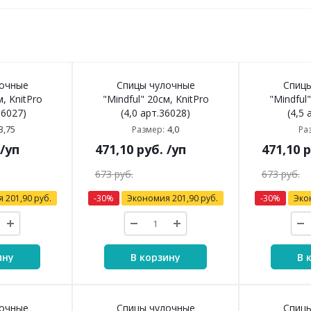
лочные
Спицы чулочные
Спицы
м, KnitPro
"Mindful" 20см, KnitPro
"Mindful"
36027)
(4,0 арт.36028)
(4,5 
3,75
4,0
Размер:
Ра
/уп
471,10
руб.
/уп
471,10
р
673
руб.
673
руб.
я
201,90
руб.
-
30
%
Экономия
201,90
руб.
-
30
%
Эко
ину
В корзину
В 
лочные
Спицы чулочные
Спицы