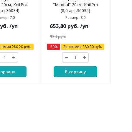
 20см, KnitPro
"Mindful" 20см, KnitPro
арт.36034)
(8,0 арт.36035)
7,0
8,0
змер:
Размер:
уб.
/уп
653,80
руб.
/уп
934
руб.
номия
280,20
руб.
-
30
%
Экономия
280,20
руб.
корзину
В корзину