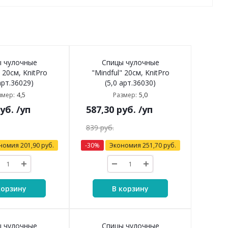
 чулочные
Спицы чулочные
 20см, KnitPro
"Mindful" 20см, KnitPro
арт.36029)
(5,0 арт.36030)
4,5
5,0
змер:
Размер:
уб.
/уп
587,30
руб.
/уп
839
руб.
номия
201,90
руб.
-
30
%
Экономия
251,70
руб.
корзину
В корзину
 чулочные
Спицы чулочные