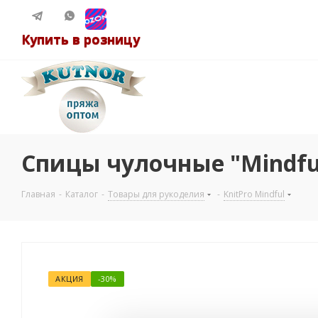
Купить в розницу
Спицы чулочные "Mindful
Главная
-
Каталог
-
Товары для рукоделия
-
KnitPro Mindful
АКЦИЯ
-30%