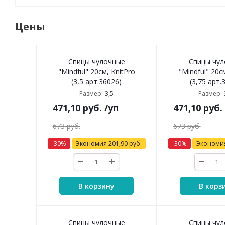
Цены
Спицы чулочные
Спицы чу
"Mindful" 20см, KnitPro
"Mindful" 20с
(3,5 арт.36026)
(3,75 арт.
3,5
Размер:
Размер:
471,10
руб.
/уп
471,10
руб.
673
руб.
673
руб.
-
30
%
Экономия
201,90
руб.
-
30
%
Экономи
В корзину
В корз
Спицы чулочные
Спицы чу