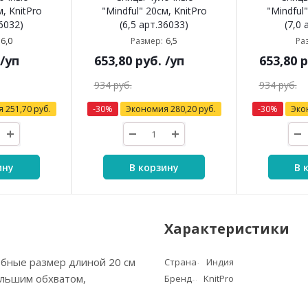
м, KnitPro
"Mindful" 20см, KnitPro
"Mindful"
36032)
(6,5 арт.36033)
(7,0 
6,0
6,5
Размер:
Ра
/уп
653,80
руб.
/уп
653,80
р
934
руб.
934
руб.
я
251,70
руб.
-
30
%
Экономия
280,20
руб.
-
30
%
Эко
ину
В корзину
В 
Характеристики
обные размер длиной 20 см
Страна
Индия
ольшим обхватом,
Бренд
KnitPro