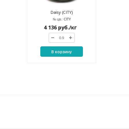
Daisy (CITY)
CITY
№ цв.:
4 136
руб.
/кг
В корзину