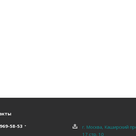
акты
 969-58-53
г. Москва, Каширский пр
17 стр. 10