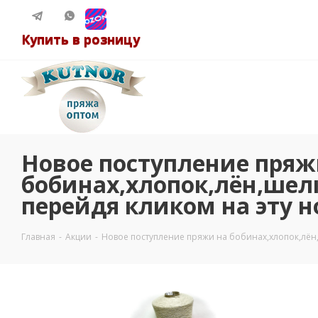
Купить в розницу
Новое поступление пряж
бобинах,хлопок,лён,ше
перейдя кликом на эту н
Главная
-
Акции
-
Новое поступление пряжи на бобинах,хлопок,лён