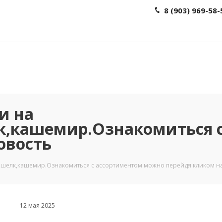
8 (903) 969-58-
и на
лк,кашемир.Ознакомиться 
овость
,шелк,кашемир.Ознакомиться с ассортиментом можно перейдя кликом на
12 мая 2025