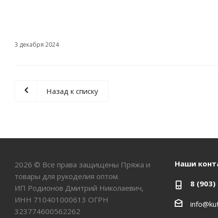
3 декабря 2024
Назад к списку
Наши конт
2026 © Все права защищены Пряжа и
товары для рукоделия оптом.
8 (903)
ИП Родионов Дмитрий Николаевич,
ИНН 710401000613 ОГРН
info@kut
323774600562262