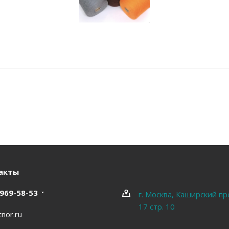
акты
 969-58-53
г. Москва, Каширский пр
17 стр. 10
nor.ru